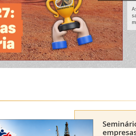
A
s
m
Seminári
empresas