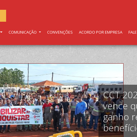
COMUNICAÇÃO
CONVENÇÕES
ACORDO POR EMPRESA
FAL
CCT 202
vence q
ganho re
benefíci